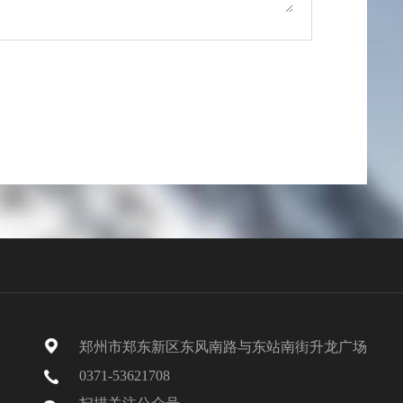
郑州市郑东新区东风南路与东站南街升龙广场
0371-53621708